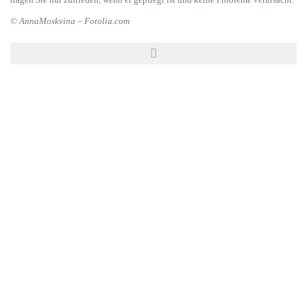
tragen Sie nur zufrieden, wenn er gepflegt ist und keine Probleme verursacht.
© AnnaMoskvina – Fotolia.com