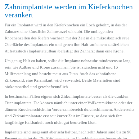
Zahnimplantate werden im Kieferknochen
verankert
Für ein Implantat wird in den Kieferknochen ein Loch gebohrt, in das der
Zahnarzt eine künstliche Zahnwurzel schraubt. Die umliegenden
Knochenzellen des Kiefers wachsen mit der Zeit in die mikroskopisch raue
Oberfläche des Implantats ein und geben ihm Halt. auf einem zusätzlichen
Aufsatzstück (Implantataufbau) befestigt der Zahnarzt dann eine Krone.
Um genug Halt zu haben, sollte die
Implantatschraube
mindestens so lang
sein wie Aufbau und Krone zusammen. Sie ist zwischen acht und 16
Millimeter lang und besteht meist aus Titan. Auch das zahnfarbene
Zirkonoxid, eine Keramikart, wird verwendet. Beide Materialien sind
biokompatibel und gewebefreundlich.
In bestimmten Fällen eignen sich Zirkonimplantate besser als die dunklen
Titanimplantate. Die können nämlich unter einer Vollkeramikkrone oder der
dünnen Knochenschicht im Vorderzahnbereich durchschimmern. Andererseits
sind Zirkonimplantate erst seit kurzer Zeit im Einsatz, so dass sich ihre
langfristige Haltbarkeit noch nicht gut beurteilen lässt.
Implantate sind insgesamt aber sehr haltbar, nach zehn Jahren sind bis zu 90
Prozent noch intakt. Die Erfolgsrate ist im Unterkiefer etwas besser als im