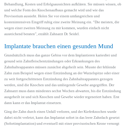
Behandlung, Kosten und Erfolgsaussichten aufklären. Sie müssen wissen, ob
und welche Form des Knochenaufbaus gemacht wird und wie das
Provisorium aussieht. Holen Sie vor einem umfangreichen und
kostenintensiven Eingriff ruhig eine zweite Meinung ein. “Die meisten, die
wegen einer zweiten Meinung zu mir kommen, wurden einfach nicht
ausreichend beraten”, erzählt Zahnarzt Dr. Seidel.
Implantate brauchen einen gesunden Mund
Grundsätzlich muss das ganze Gebiss vor dem Implantieren kariesfrei und
gesund sein Zahnfleischentzündungen oder Erkrankungen des
Zahnhalteapparates müssen zunächst abgeheilt sein. Musste der fehlende
Zahn zum Beispiel wegen einer Entzündung an der Wurzelspitze oder einer
zu weit fortgeschrittenen Entzündung des Zahnhalteapparates gezogen
werden, sind die Knochen und das umliegende Gewebe angegriffen. Der
Zahnarzt muss dann mindestes sechst Wochen abwarten, bis die Entzündung
ausgeheilt ist und sich Knochen und Gewebe wieder regeneriert haben. Erst
dann kann er das Implantat einsetzen.
Ging der Zahn durch einen Unfall verloren, und der Kieferknochen wurde
dabei nicht verletzt, kann das Implantat sofort in das leere Zahnfach gesetzt
(Sofortimplantation) und eventuell mit einer provisorischen Krone versorgt