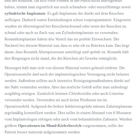
und der Konzität. Da sich viele Formen in der Praxis nicht durchgesetzt
haben, nimmt man eigentlich nur noch schrauben- oder wurzelförmige sowie
zylindrische Implantate
. Es gab Implantate die direkt auf dem Knochen
aufliegen. Dadurch waren Entzündungen schon vorprogrammiert. Eingesetzt
wurden sie überwiegend bei Knochenschwund oder wenn der Knochen zu
schmal oder auch zu flach war, um Zylinderimplantate zu verwenden.
Keramikimplantate haben den Vorteil das sie perfekt Einwachsen. Der
Nachteil bei diesem Material war, dass es sehr oft zu Brüchen kam. Das liegt
daran, dass Keramik Altersprozessen unterliegt und spröde ist. Keramik hält
den Biegungen nicht stand, die der Knochen als Gewebe ermöglicht.
Deswegen hält man sich von diesem Material weites gehend entfernt. Die
Operationsstelle darf nach der implantologischen Versorgung nicht belastet
werden. Außerdem sollten auch intensive Reinigungsmaßnahmen direkt auf
der Naht vermieden werden. Aber das restliche Gebiß sollte man unbedingt
sorgfältig reinigen. Zusätzlich können Chlorhexidin oder auch Listerine
verwendet werden. Verwenden sie auch keine Prothesen im im
Operationsfeld. Aufgrund der hohen Infektionsgefahr müssen Zahnimplantate
regelmäßig kontrolliert werden. Dies sollte in einem Abstand von 6 Monaten
vom Implantologen erfolgen oder auch vom behandelnden Zahnarzt. Wurden
größere
Operationen im Mund-Kieferbereich
vorgenommen, sollte der
Patient besser stationär aufgenommen werden.