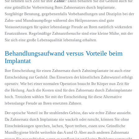
Sie nehmen sich Zeit für Ihre
Zähne
? Dann behalten Sie die Geduld auch für
eine gründliche Vorbereitung Ihres Zahnersatzes durch Implantate.
Sorgfältige Beratung, gegebenenfalls Vorbehandlungen und Disziplin bei der
Zahn- und Mundraumpflege während des Heilprozesses sind gute
Voraussetzungen für später lebenslange Freude an Ihren natürlich wirkenden
Ersatzzähnen. Regelmäßige Zahnarztbesuche sind eine kleine Mühe, mit der
Sie sich eine große Lebensqualität lebenslang erhalten.
Behandlungsaufwand versus Vorteile beim
Implantat
Ihre Entscheidung für einen Zahnersatz durch Zahnimplantate ist auch eine
Entscheidung zur Geduld. Das Einsetzen der künstlichen Zahnwurzel erfolgt
operativ. Wie bei einer normalen Operation braucht Ihr Körper nun Zeit für
die Heilung. Auch die Kosten sind für den Zahnersatz durch Zahnimplantate
hoch. Trotzdem wählen Sie mit der Entscheidung für diese Alternative
lebenslange Freude an Ihren ersetzten Zähnen.
Der optische Vorteil ist Ihr strahlendes Gebiss, das wie echte Zähne aussieht.
Da Zahnersatz durch Implantate nie wackelt oder rutscht, können Sie ohne
Einschränkungen sprechen, lachen, Sport treiben, essen usw. Gründliche
Mundhygiene bleibt weiterhin das A und O. Aber auch anderen Zahnersatz